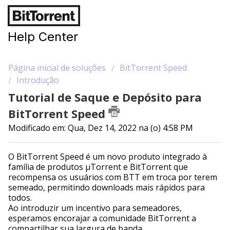
Help Center
Página inicial de soluções
BitTorrent Speed
Introdução
Tutorial de Saque e Depósito para
BitTorrent Speed
Modificado em: Qua, Dez 14, 2022 na (o) 4:58 PM
O BitTorrent Speed é um novo produto integrado à
família de produtos µTorrent e BitTorrent que
recompensa os usuários com BTT em troca por terem
semeado, permitindo downloads mais rápidos para
todos.
Ao introduzir um incentivo para semeadores,
esperamos encorajar a comunidade BitTorrent a
compartilhar sua largura de banda.