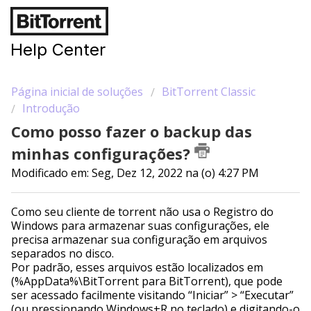
Help Center
Página inicial de soluções
BitTorrent Classic
Introdução
Como posso fazer o backup das
minhas configurações?
Modificado em: Seg, Dez 12, 2022 na (o) 4:27 PM
Como seu cliente de torrent não usa o Registro do
Windows para armazenar suas configurações, ele
precisa armazenar sua configuração em arquivos
separados no disco.
Por padrão, esses arquivos estão localizados em
(%AppData%\BitTorrent para BitTorrent), que pode
ser acessado facilmente visitando “Iniciar” > “Executar”
(ou pressionando Windows+R no teclado) e digitando-o