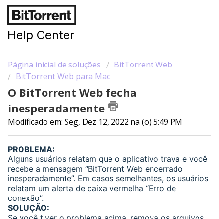
Help Center
Página inicial de soluções
BitTorrent Web
BitTorrent Web para Mac
O BitTorrent Web fecha
inesperadamente
Modificado em: Seg, Dez 12, 2022 na (o) 5:49 PM
PROBLEMA:
Alguns usuários relatam que o aplicativo trava e você
recebe a mensagem “BitTorrent Web encerrado
inesperadamente”. Em casos semelhantes, os usuários
relatam um alerta de caixa vermelha “Erro de
conexão”.
SOLUÇÃO:
Se você tiver o problema acima, remova os arquivos