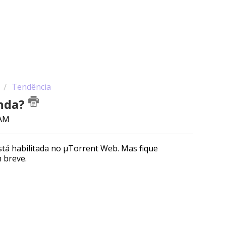
Tendência
enda?
 AM
á habilitada no µTorrent Web. Mas fique
m breve.