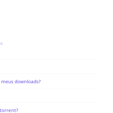
ic
s meus downloads?
torrent?