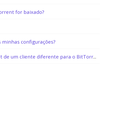
orrent for baixado?
s minhas configurações?
Como eu migro arquivos torrent de um cliente diferente para o BitTorrent?